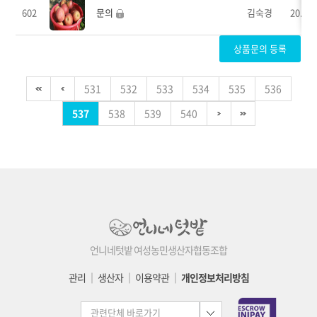
602
문의
김숙경
20.02.
상품문의 등록
531
532
533
534
535
536
537
538
539
540
언니네텃밭 여성농민생산자협동조합
관리
│
생산자
│
이용약관
│
개인정보처리방침