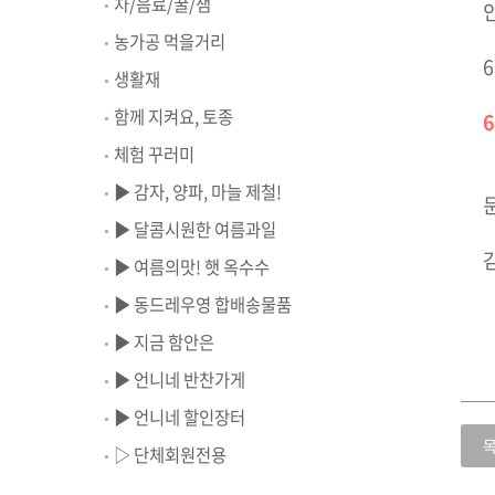
차/음료/꿀/잼
농가공 먹을거리
생활재
함께 지켜요, 토종
체험 꾸러미
▶ 감자, 양파, 마늘 제철!
▶ 달콤시원한 여름과일
▶ 여름의맛! 햇 옥수수
▶ 동드레우영 합배송물품
▶ 지금 함안은
▶ 언니네 반찬가게
▶ 언니네 할인장터
▷ 단체회원전용