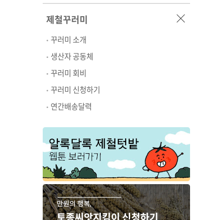
제철꾸러미
꾸러미 소개
생산자 공동체
꾸러미 회비
꾸러미 신청하기
연간배송달력