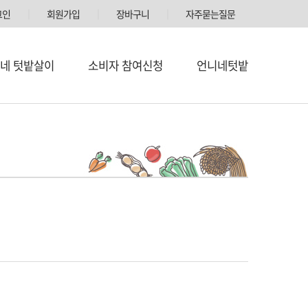
그인
│
회원가입
│
장바구니
│
자주묻는질문
네 텃밭살이
소비자 참여신청
언니네텃밭