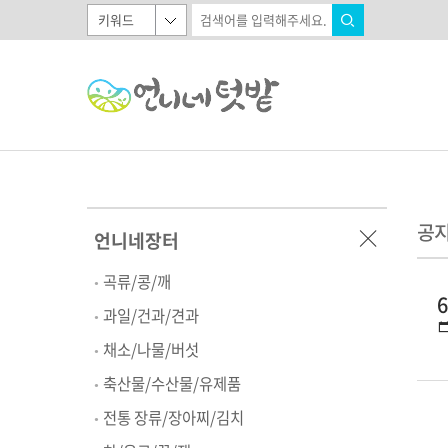
공
언니네장터
곡류/콩/깨
과일/건과/견과
채소/나물/버섯
축산물/수산물/유제품
전통 장류/장아찌/김치