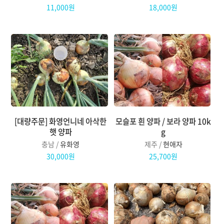
11,000원
18,000원
[대량주문] 화영언니네 아삭한
모슬포 흰 양파 / 보라 양파 10k
햇 양파
g
충남 /
유화영
제주 /
현애자
30,000원
25,700원