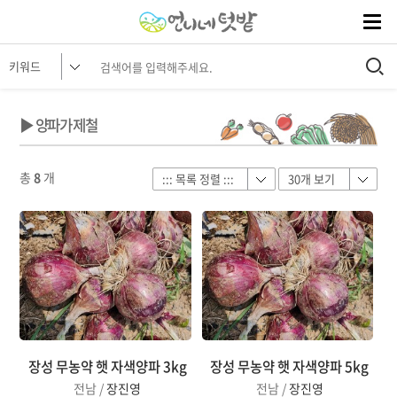
▶ 양파가 제철
총
8
개
장성 무농약 햇 자색양파 3kg
장성 무농약 햇 자색양파 5kg
전남 /
장진영
전남 /
장진영