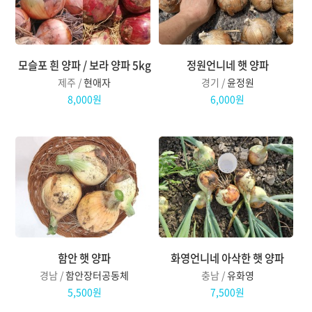
모슬포 흰 양파 / 보라 양파 5kg
정원언니네 햇 양파
제주 /
현애자
경기 /
윤정원
8,000원
6,000원
함안 햇 양파
화영언니네 아삭한 햇 양파
경남 /
함안장터공동체
충남 /
유화영
5,500원
7,500원