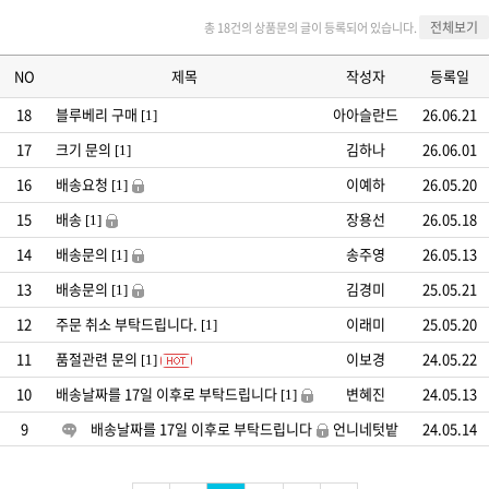
전체보기
총 18건의 상품문의 글이 등록되어 있습니다.
NO
제목
작성자
등록일
18
블루베리 구매
아아슬란드
26.06.21
[1]
17
크기 문의
김하나
26.06.01
[1]
16
배송요청
이예하
26.05.20
[1]
15
배송
장용선
26.05.18
[1]
14
배송문의
송주영
26.05.13
[1]
13
배송문의
김경미
25.05.21
[1]
12
주문 취소 부탁드립니다.
이래미
25.05.20
[1]
11
품절관련 문의
이보경
24.05.22
[1]
10
배송날짜를 17일 이후로 부탁드립니다
변혜진
24.05.13
[1]
9
배송날짜를 17일 이후로 부탁드립니다
언니네텃밭
24.05.14