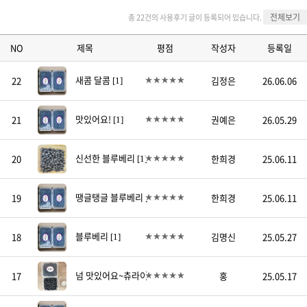
전체보기
총 22건의 사용후기 글이 등록되어 있습니다.
NO
제목
평점
작성자
등록일
새콤 달콤
22
김정은
26.06.06
[1]
맛있어요!
21
권예은
26.05.29
[1]
신선한 블루베리
20
한희경
25.06.11
[1]
땡글탱글 블루베리
19
한희경
25.06.11
[1]
블루베리
18
김명신
25.05.27
[1]
넘 맛있어요~츄라이
17
홍
25.05.17
[1]