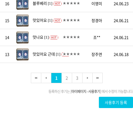
블루베리
16
이영미
24.06.23
[1]
맛있어요
15
정경아
24.06.21
[1]
맛나요
14
조**
24.06.21
[1]
맛있어요 근데
13
장주연
24.06.18
[1]
1
2
3
등록하신 후기는 [
마이페이지 - 사용후기
] 에서 수정이 가능합니다.
사용후기 등록