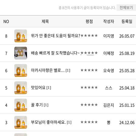
전체보기
총 8건의 사용후기 글이 등록되어 있습니다.
NO
제목
평점
작성자
등록일
위가 안 좋은데 도움이 될까요?
8
이지영
26.05.07
[1]
배송 빠르게 잘 도착했습니다~
7
이혜정
25.08.19
[1]
아카시아향은 별로...
6
오숙영
25.05.28
[1]
맛있어요
5
스스
25.04.18
[1]
꿀 후기
4
김은지
25.01.15
[1]
부모님이 좋아하세요.
3
뽕
24.12.06
[1]