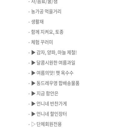
차/음료/꿀/잼
농가공 먹을거리
생활재
함께 지켜요, 토종
체험 꾸러미
▶ 감자, 양파, 마늘 제철!
▶ 달콤시원한 여름과일
▶ 여름의맛! 햇 옥수수
▶ 동드레우영 합배송물품
▶ 지금 함안은
▶ 언니네 반찬가게
▶ 언니네 할인장터
▷ 단체회원전용