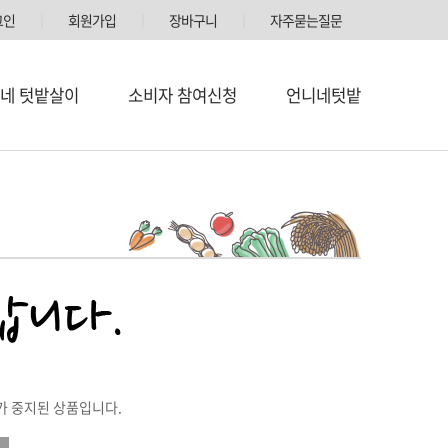
그인
│
회원가입
│
장바구니
│
자주묻는질문
네 텃밭살이
소비자 참여신청
언니네텃밭
가 중지된 상품입니다.