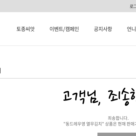
로
토종씨앗
이벤트/캠페인
공지사항
언니
내
죄송합니다.
"동드레우영 열무김치" 상품은 현재 판매