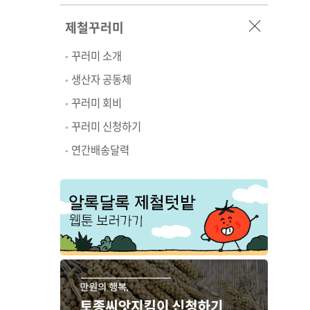
제철꾸러미
꾸러미 소개
생산자 공동체
꾸러미 회비
꾸러미 신청하기
연간배송달력