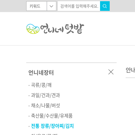
안
언니네장터
곡류/콩/깨
과일/건과/견과
채소/나물/버섯
축산물/수산물/유제품
전통 장류/장아찌/김치