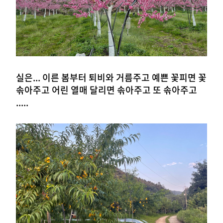
실은... 이른 봄부터 퇴비와 거름주고 예쁜 꽃피면 꽃
솎아주고 어린 열매 달리면 솎아주고 또 솎아주고
.....