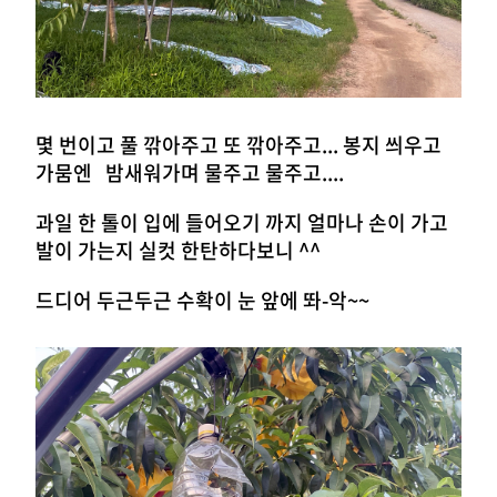
몇 번이고 풀 깎아주고 또 깎아주고... 봉지 씌우고
가뭄엔 밤새워가며 물주고 물주고....
과일 한 톨이 입에 들어오기 까지 얼마나 손이 가고
발이 가는지 실컷 한탄하다보니 ^^
드디어 두근두근 수확이 눈 앞에 똬-악~~