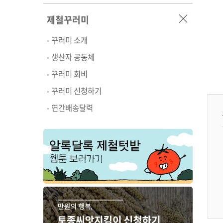
제철꾸러미
꾸러미 소개
생산자 공동체
꾸러미 회비
꾸러미 신청하기
연간배송달력
복연언니네 무농약 흑
복연언니네 무농약 토
복연언니네 무농약 토
찰 토마토
종 토마토
마토와 과일