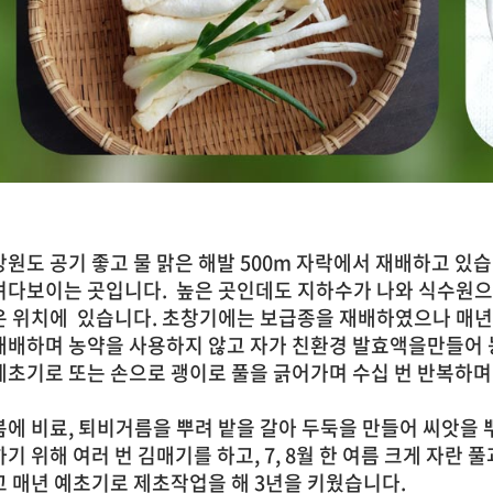
강원도 공기 좋고 물 맑은 해발 500m 자락에서 재배하고 있
려다보이는 곳입니다.
높은 곳인데도 지하수가 나와 식수원
은 위치에 있습니다
.
초창기에는 보급종을 재배하였으나 매년
재배하며 농약을 사용하지 않고 자가 친환경 발효액을만들어 
예초기로 또는 손으로 괭이로 풀을 긁어가며 수십 번 반복하
봄에 비료
,
퇴비거름을 뿌려 밭을 갈아 두둑을 만들어 씨앗을 
하기 위해 여러 번 김매기를 하고
,
7, 8
월 한 여름 크게 자란 풀
고
매년 예초기로 제초작업을 해
3
년을 키웠습니다
.