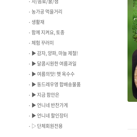
차/음료/꿀/잼
농가공 먹을거리
생활재
함께 지켜요, 토종
체험 꾸러미
▶ 감자, 양파, 마늘 제철!
▶ 달콤시원한 여름과일
▶ 여름의맛! 햇 옥수수
▶ 동드레우영 합배송물품
▶ 지금 함안은
▶ 언니네 반찬가게
▶ 언니네 할인장터
▷ 단체회원전용