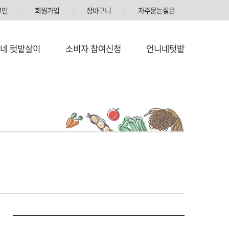
그인
│
회원가입
│
장바구니
│
자주묻는질문
네 텃밭살이
소비자 참여신청
언니네텃밭