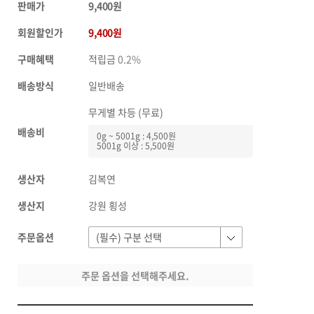
판매가
9,400원
회원할인가
9,400원
구매혜택
적립금
0.2%
배송방식
일반배송
무게별 차등 (무료)
배송비
0g ~ 5001g : 4,500원
5001g 이상 : 5,500원
생산자
김복연
생산지
강원 횡성
주문옵션
주문 옵션을 선택해주세요.