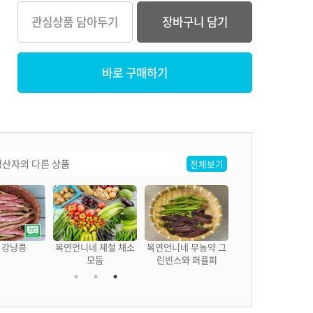
관심상품 담아두기
장바구니 담기
바로 구매하기
산자의 다른 상품
전체보기
풋 강낭콩
복연언니네 제철 채소
복연언니네 무농약 그
모듬
린빈스와 퍼플피