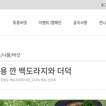
로
토종씨앗
이벤트/캠페인
공지사항
언니
/나물/버섯
용 깐 백도라지와 더덕
 강원도 백도라지와 더덕, 고사리, 쪽파, 산부추