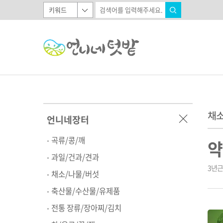
채소
언니네장터
곡류/콩/깨
약
과일/건과/견과
3년근
채소/나물/버섯
축산물/수산물/유제품
전통 장류/장아찌/김치