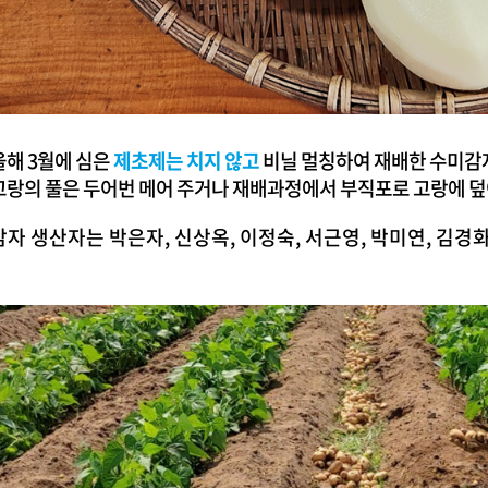
올해 3월에 심은
제초제는 치지 않고
비닐 멀칭하여 재배한 수미
고랑의 풀은 두어번 메어 주거나 재배과정에서 부직포로 고랑에 덮
감자 생산자는 박은자, 신상옥, 이정숙, 서근영, 박미연, 김경