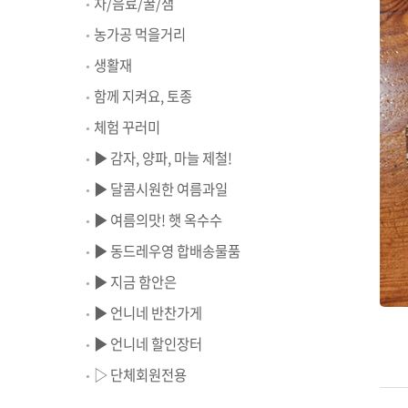
차/음료/꿀/잼
농가공 먹을거리
생활재
함께 지켜요, 토종
체험 꾸러미
▶ 감자, 양파, 마늘 제철!
▶ 달콤시원한 여름과일
▶ 여름의맛! 햇 옥수수
▶ 동드레우영 합배송물품
▶ 지금 함안은
▶ 언니네 반찬가게
▶ 언니네 할인장터
▷ 단체회원전용