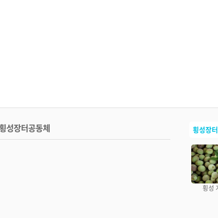
횡성장터공동체
횡성장터
횡성 토종감자 모둠
횡성 미백찰옥수수
횡성 알타리김치
횡성 