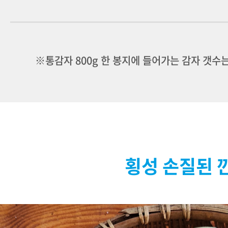
※통감자 800g 한 봉지에 들어가는 감자 갯수
횡성 손질된 