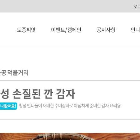
로
토종씨앗
이벤트/캠페인
공지사항
언니
공 먹을거리
성 손질된 깐 감자
횡성 언니들이 재배한 수미감자로 야심차게 준비한 감자 요리용