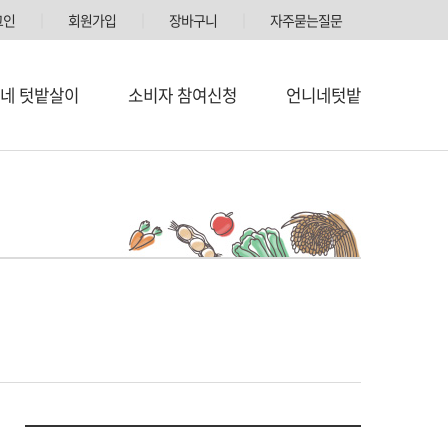
그인
│
회원가입
│
장바구니
│
자주묻는질문
네 텃밭살이
소비자 참여신청
언니네텃밭