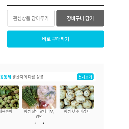
관심상품 담아두기
장바구니 담기
바로 구매하기
공동체
생산자의 다른 상품
전체보기
개복숭아
횡성 절임 알타리무,
횡성 햇 수미감자
양념