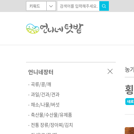
농가
언니네장터
곡류/콩/깨
횡
과일/건과/견과
채소/나물/버섯
축산물/수산물/유제품
전통 장류/장아찌/김치