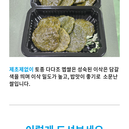
제초제없이
토종 다다조 멥쌀은 성숙된 이삭은 담갈
색을 띄며 이삭 밀도가 높고, 밥맛이 좋기로 소문난
쌀입니다.