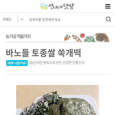
농가공 먹을거리
바노들 토종쌀 쑥개떡
26년 어린 햇쑥으로 만든 건강한 전통간식