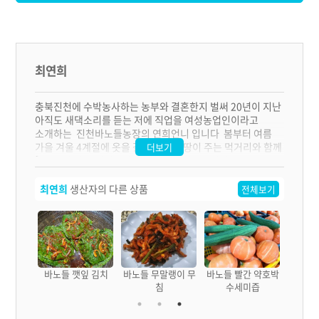
최연희
충북진천에 수박농사하는 농부와 결혼한지 벌써 20년이 지난
아직도 새댁소리를 듣는 저에 직업을 여성농업인이라고
소개하는 진천바노들농장의 연희언니 입니다 봄부터 여름
가을 겨울 4계절에 옷을 갈아 입으며 땅이 주는 먹거리와 함께
더보기
좋은 이웃과 고객님들과 소통하며 로컬푸드먹거리를
농사하고 있습니다 멜론수박 미니단호박을 주작목으로 하며
매달 텃밭채소와 김장채소 겨울먹거리인 콩농사로 청국장
최연희
생산자의 다른 상품
전체보기
메주 삶은 시래기를 준비해
친정언니 같은 인심과 정성을 담은 소박한 음식들을 만들어
가고 있는 바노들입니다 생생한 농장 소식도 sns통해
소통하며 믿음과 신뢰를 중요시 여기며 텃밭공동체와
진천여농언니들과 함께 힘차게 살아내고 있습니다 집밥을
나눠 먹듯 온정이 가득한 먹거리를 선물드리겠습니다
 비건 김
바노들 깻잎 김치
바노들 무말랭이 무
바노들 빨간 약호박
침
수세미즙