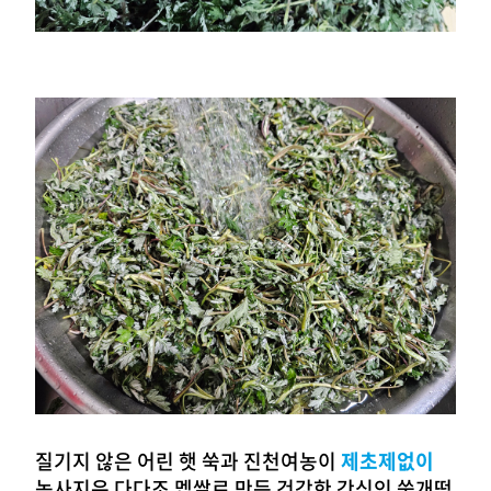
질기지 않은 어린 햇 쑥과 진천여농이
제초제없이
농사지은 다다조 멥쌀로 만든 건강한 간식인 쑥개떡