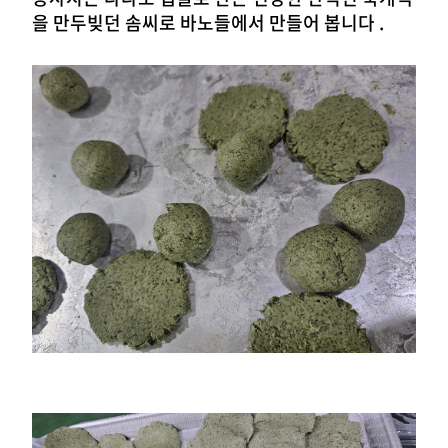
을 만두빚던 솜씨로
바노들에서 만들어 봅니다 .