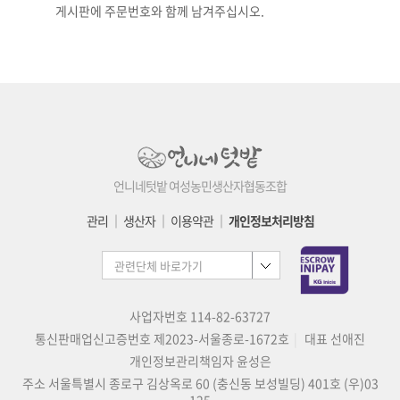
게시판에 주문번호와 함께 남겨주십시오.
언니네텃밭 여성농민생산자협동조합
관리
│
생산자
│
이용약관
│
개인정보처리방침
사업자번호 114-82-63727
통신판매업신고증번호 제2023-서울종로-1672호
대표 선애진
개인정보관리책임자 윤성은
주소 서울특별시 종로구 김상옥로 60 (충신동 보성빌딩) 401호 (우)03
125