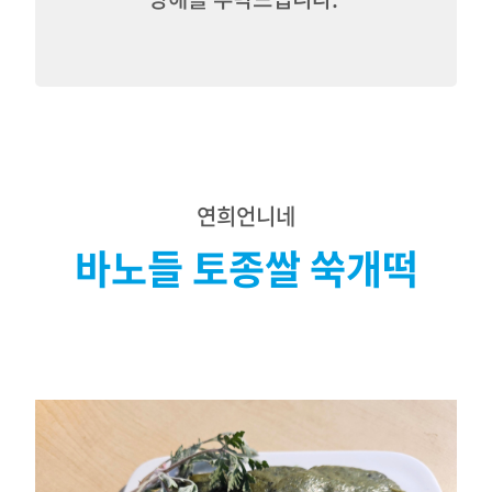
연희언니네
바노들 토종쌀 쑥개떡