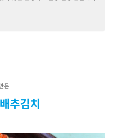
 만든
덕배추김치