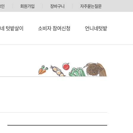
그인
│
회원가입
│
장바구니
│
자주묻는질문
네 텃밭살이
소비자 참여신청
언니네텃밭