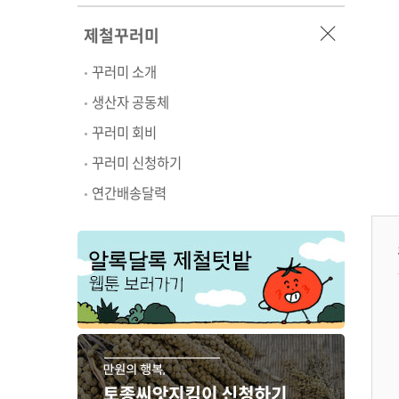
제철꾸러미
꾸러미 소개
생산자 공동체
꾸러미 회비
꾸러미 신청하기
연간배송달력
복연언니네 무농약 흑
복연언니네 무농약 토
복연언니네 무농약 토
찰 토마토
종 토마토
마토와 과일