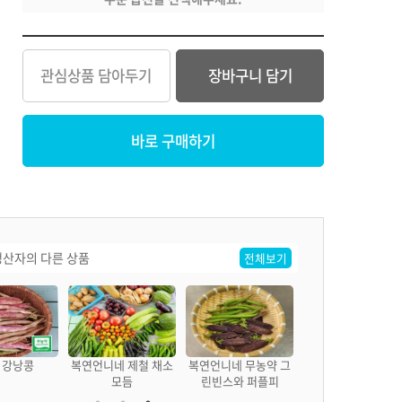
관심상품 담아두기
장바구니 담기
바로 구매하기
산자의 다른 상품
전체보기
풋 강낭콩
복연언니네 제철 채소
복연언니네 무농약 그
모듬
린빈스와 퍼플피