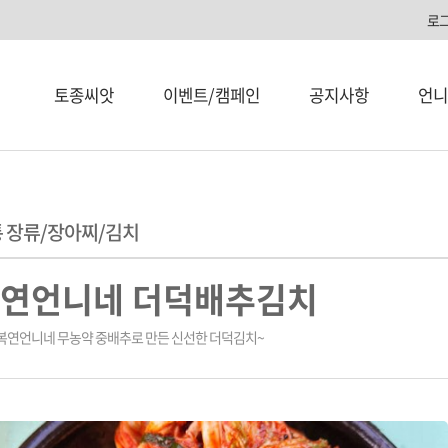
로
토종씨앗
이벤트/캠페인
공지사항
언니
 장류/장아찌/김치
연언니네 더덕배추김치
복연언니네 무농약 중배추로 만든 신선한 더덕김치~