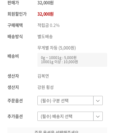
판매가
32,000원
회원할인가
32,000원
구매혜택
적립금
0.2%
배송방식
별도배송
무게별 차등 (5,000원)
배송비
0g ~ 10001g : 5,000원
10001g 이상 : 10,000원
생산자
김복연
생산지
강원 횡성
주문옵션
추가옵션
주문 옵션을 선택해주세요.