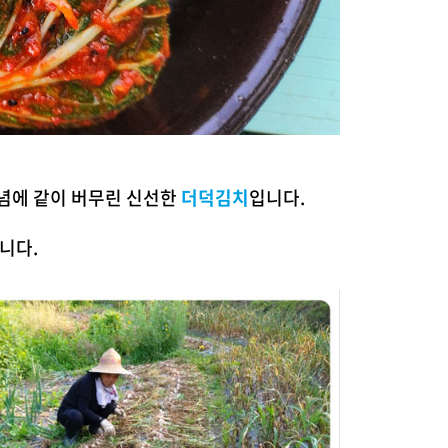
념에 같이
버무린 신선한
더덕김치
입니다.
니다.