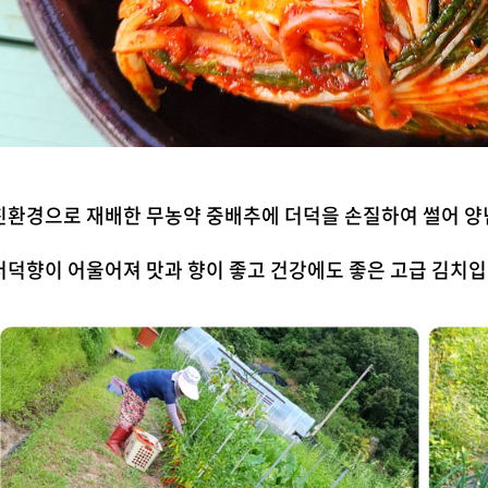
친환경으로 재배한 무농약 중배추에 더덕을 손질하여 썰어 양
더덕향이 어울어져 맛과 향이 좋고 건강에도 좋은 고급 김치입