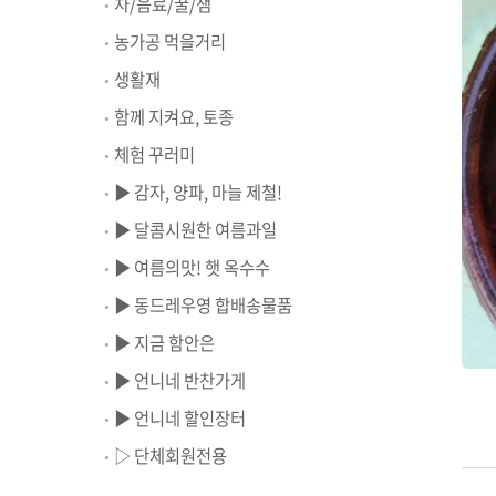
차/음료/꿀/잼
농가공 먹을거리
생활재
함께 지켜요, 토종
체험 꾸러미
▶ 감자, 양파, 마늘 제철!
▶ 달콤시원한 여름과일
▶ 여름의맛! 햇 옥수수
▶ 동드레우영 합배송물품
▶ 지금 함안은
▶ 언니네 반찬가게
▶ 언니네 할인장터
▷ 단체회원전용