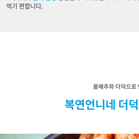
먹기 편합니다.
봄배추와 더덕으로
복연언니네 더