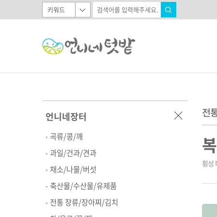
전통
언니네장터
곡류/콩/깨
복
과일/건과/견과
횡성 
채소/나물/버섯
축산물/수산물/유제품
전통 장류/장아찌/김치