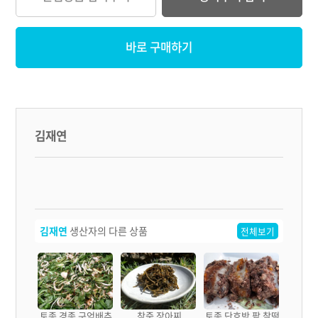
바로 구매하기
김재연
김재연
생산자의 다른 상품
전체보기
 꼬마 메
토종 경종 구억배추
참죽 장아찌
토종 단호박 팥 찰떡