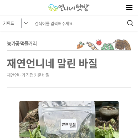
농가공 먹을거리
재연언니네 말린 바질
재언언니가 직접 키운 바질