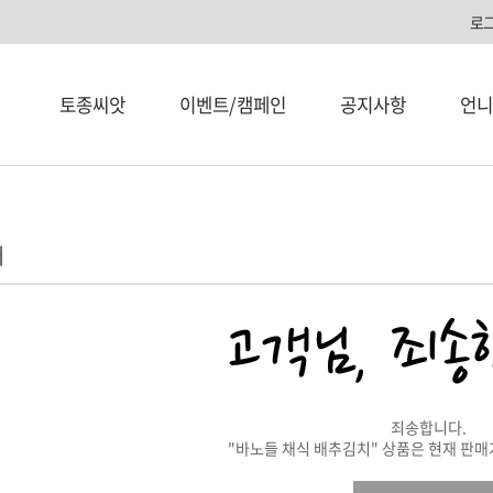
로
토종씨앗
이벤트/캠페인
공지사항
언니
내
죄송합니다.
"바노들 채식 배추김치" 상품은 현재 판매