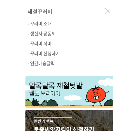
제철꾸러미
꾸러미 소개
생산자 공동체
꾸러미 회비
꾸러미 신청하기
연간배송달력