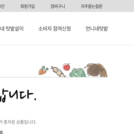
그인
│
회원가입
│
장바구니
│
자주묻는질문
네 텃밭살이
소비자 참여신청
언니네텃밭
가 중지된 상품입니다.