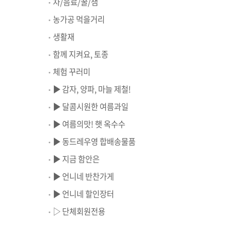
차/음료/꿀/잼
농가공 먹을거리
생활재
함께 지켜요, 토종
체험 꾸러미
▶ 감자, 양파, 마늘 제철!
▶ 달콤시원한 여름과일
▶ 여름의맛! 햇 옥수수
▶ 동드레우영 합배송물품
▶ 지금 함안은
▶ 언니네 반찬가게
▶ 언니네 할인장터
▷ 단체회원전용