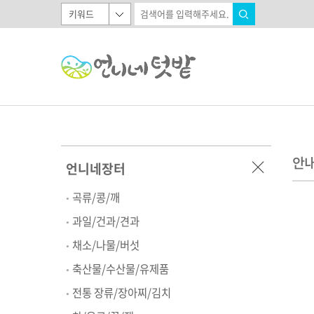
안
언니네장터
곡류/콩/깨
과일/건과/견과
채소/나물/버섯
축산물/수산물/유제품
전통 장류/장아찌/김치