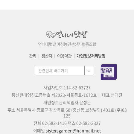
언니네텃밭 여성농민생산자협동조합
관리
│
생산자
│
이용약관
│
개인정보처리방침
사업자번호 114-82-63727
통신판매업신고증번호 제2023-서울종로-1672호
대표 선애진
개인정보관리책임자 윤성은
주소 서울특별시 종로구 김상옥로 60 (충신동 보성빌딩) 401호 (우)03
125
전화 02-582-1416
팩스 02-582-3327
이메일
sistersgarden@hanmail.net