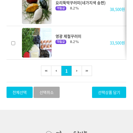
요리뚝딱꾸러미(네가지색 송편)
0.2%
38,500원
영광 제철꾸러미
0.2%
33,500원
1
전체선택
선택취소
선택상품 담기