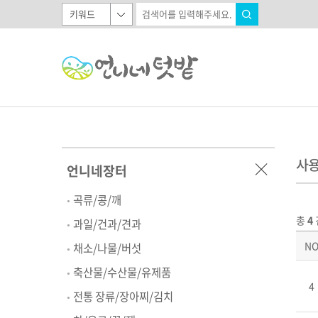
사
언니네장터
곡류/콩/깨
총
4
과일/건과/견과
N
채소/나물/버섯
축산물/수산물/유제품
4
전통 장류/장아찌/김치