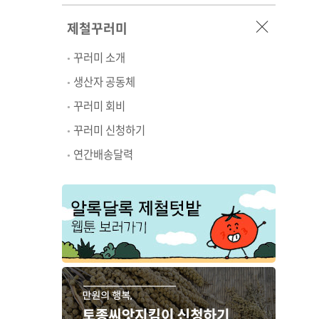
제철꾸러미
꾸러미 소개
생산자 공동체
꾸러미 회비
꾸러미 신청하기
연간배송달력