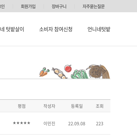
그인
│
회원가입
│
장바구니
│
자주묻는질문
네 텃밭살이
소비자 참여신청
언니네텃밭
평점
작성자
등록일
조회
이민진
22.09.08
223