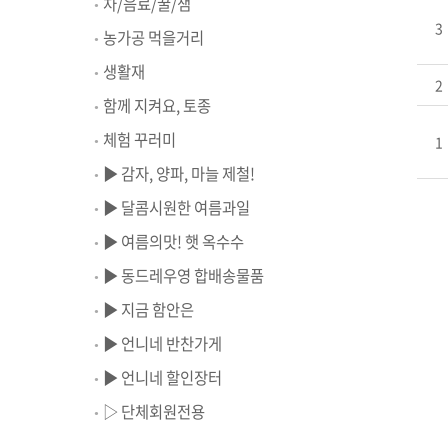
차/음료/꿀/잼
3
농가공 먹을거리
생활재
2
함께 지켜요, 토종
체험 꾸러미
1
▶ 감자, 양파, 마늘 제철!
▶ 달콤시원한 여름과일
▶ 여름의맛! 햇 옥수수
▶ 동드레우영 합배송물품
▶ 지금 함안은
▶ 언니네 반찬가게
▶ 언니네 할인장터
▷ 단체회원전용