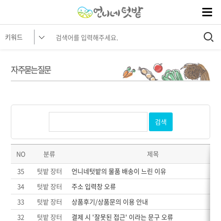
자주묻는질문
검색
NO
분류
제목
35
텃밭 장터
언니네텃밭의 물품 배송이 느린 이유
34
텃밭 장터
주소 입력창 오류
33
텃밭 장터
상품후기/상품문의 이용 안내
32
텃밭 장터
결제 시 '잘못된 접근' 이라는 문구 오류