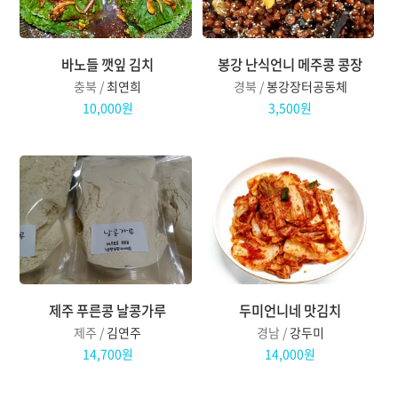
바노들 깻잎 김치
봉강 난식언니 메주콩 콩장
충북 /
최연희
경북 /
봉강장터공동체
10,000원
3,500원
제주 푸른콩 날콩가루
두미언니네 맛김치
제주 /
김연주
경남 /
강두미
14,700원
14,000원