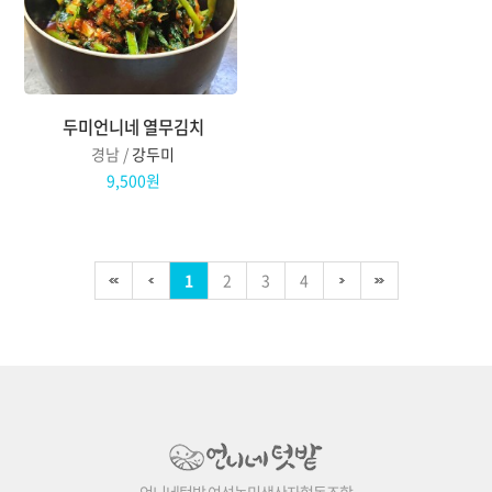
두미언니네 열무김치
경남 /
강두미
9,500원
1
2
3
4
언니네텃밭 여성농민생산자협동조합