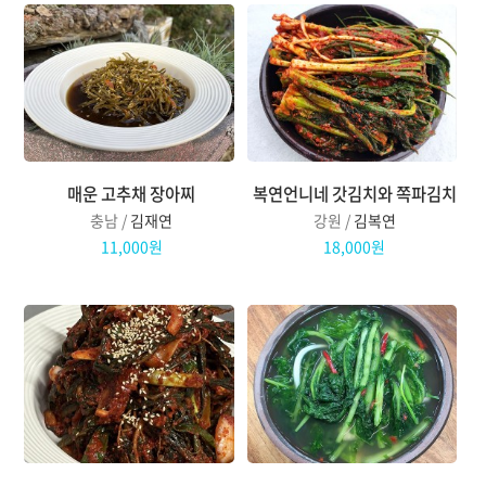
매운 고추채 장아찌
복연언니네 갓김치와 쪽파김치
충남 /
김재연
강원 /
김복연
11,000원
18,000원