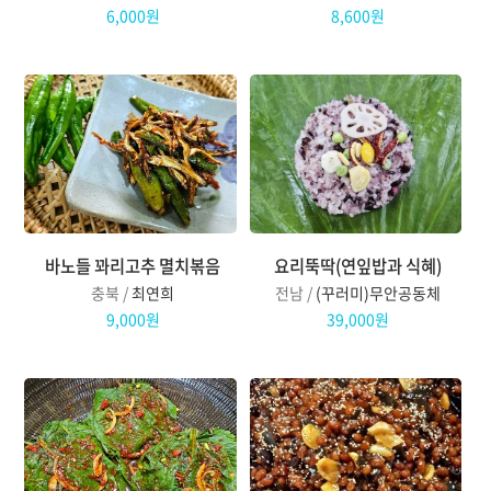
6,000원
8,600원
바노들 꽈리고추 멸치볶음
요리뚝딱(연잎밥과 식혜)
충북 /
최연희
전남 /
(꾸러미)무안공동체
9,000원
39,000원