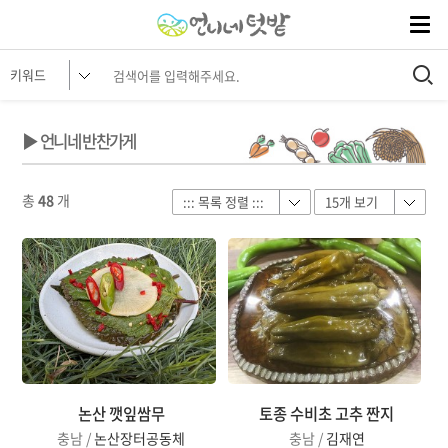
▶ 언니네 반찬가게
총
48
개
논산 깻잎쌈무
토종 수비초 고추 짠지
충남 /
논산장터공동체
충남 /
김재연