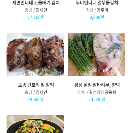
재연언니네 고들빼기 김치
두미언니네 열무물김치
충남 /
김재연
경남 /
강두미
17,100원
8,800원
토종 단호박 팥 찰떡
횡성 절임 알타리무, 양념
충남 /
김재연
강원 /
횡성장터공동체
19,600원
24,000원