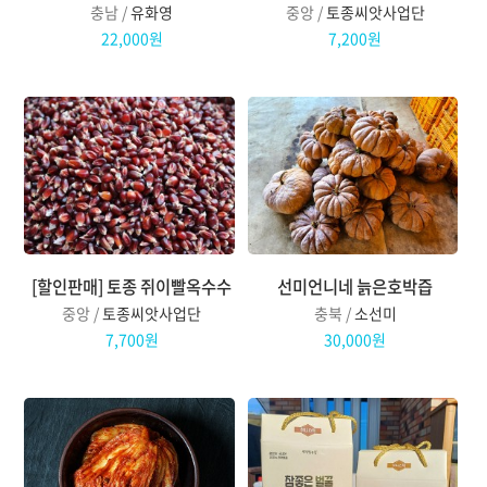
충남 /
유화영
중앙 /
토종씨앗사업단
22,000원
7,200원
[할인판매] 토종 쥐이빨옥수수
선미언니네 늙은호박즙
중앙 /
토종씨앗사업단
충북 /
소선미
7,700원
30,000원