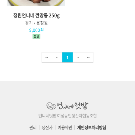
정원언니네 깐땅콩 250g
경기 /
윤정원
9,000원
1
언니네텃밭 여성농민생산자협동조합
관리
│
생산자
│
이용약관
│
개인정보처리방침