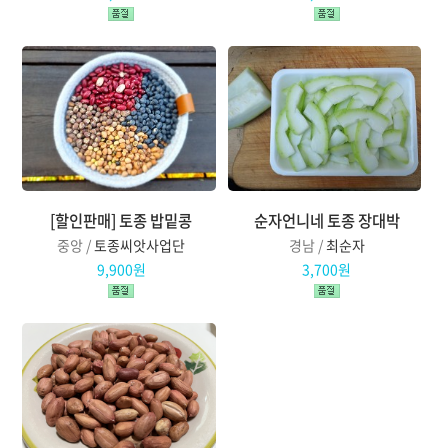
[할인판매] 토종 밥밑콩
순자언니네 토종 장대박
중앙 /
토종씨앗사업단
경남 /
최순자
9,900원
3,700원