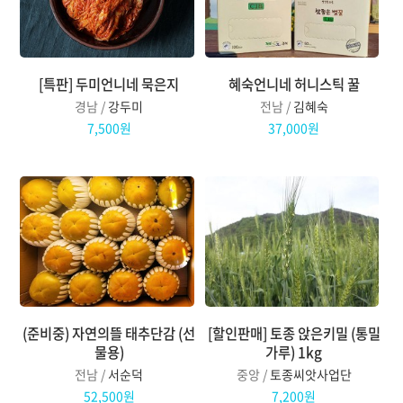
[특판] 두미언니네 묵은지
혜숙언니네 허니스틱 꿀
경남 /
강두미
전남 /
김혜숙
7,500원
37,000원
(준비중) 자연의뜰 태추단감 (선
[할인판매] 토종 앉은키밀 (통밀
물용)
가루) 1kg
전남 /
서순덕
중앙 /
토종씨앗사업단
52,500원
7,200원