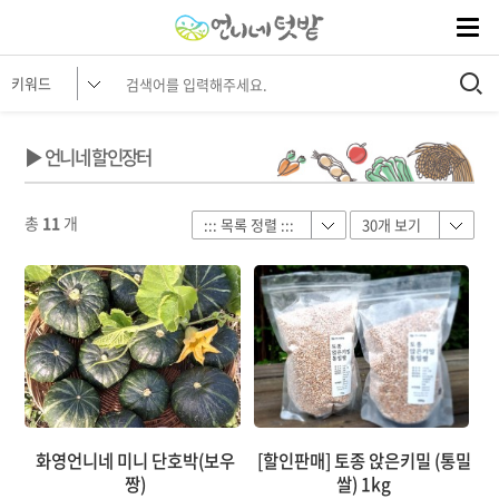
▶ 언니네 할인장터
총
11
개
화영언니네 미니 단호박(보우
[할인판매] 토종 앉은키밀 (통밀
짱)
쌀) 1kg