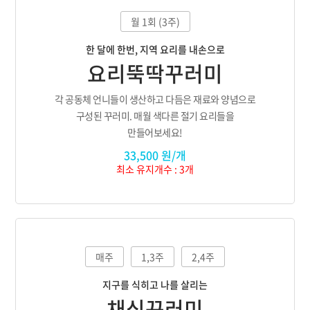
월 1회 (3주)
한 달에 한번, 지역 요리를 내손으로
요리뚝딱꾸러미
각 공동체 언니들이 생산하고 다듬은 재료와 양념으로
구성된 꾸러미. 매월 색다른 절기 요리들을
만들어보세요!
33,500 원/개
최소 유지개수 : 3개
매주
1,3주
2,4주
지구를 식히고 나를 살리는
채식꾸러미