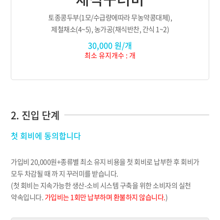
토종콩두부(1모/수급량에따라 무농약콩대체),
제철채소(4~5), 농가공(채식반찬, 간식 1~2)
30,000 원/개
최소 유지개수 : 개
2. 진입 단계
첫 회비에 동의합니다
가입비 20,000원+종류별 최소 유지 비용을 첫 회비로 납부한 후 회비가
모두 차감될 때 까 지 꾸러미를 받습니다.
(첫 회비는 지속가능한 생산-소비 시스템 구축을 위한 소비자의 실천
약속입니다.
가입비는 1회만 납부하며 환불하지 않습니다.
)