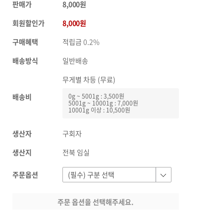
판매가
8,000원
회원할인가
8,000원
구매혜택
적립금
0.2%
배송방식
일반배송
무게별 차등 (무료)
배송비
0g ~ 5001g : 3,500원
5001g ~ 10001g : 7,000원
10001g 이상 : 10,500원
생산자
구회자
생산지
전북 임실
주문옵션
주문 옵션을 선택해주세요.