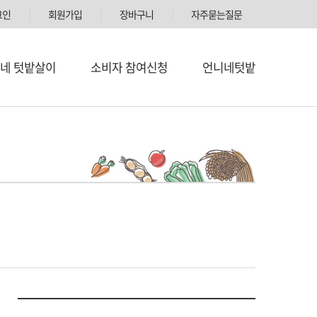
그인
│
회원가입
│
장바구니
│
자주묻는질문
네 텃밭살이
소비자 참여신청
언니네텃밭