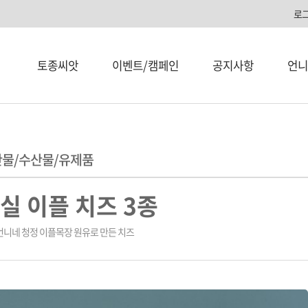
로
토종씨앗
이벤트/캠페인
공지사항
언니
물/수산물/유제품
실 이플 치즈 3종
니네 청정 이플목장 원유로 만든 치즈