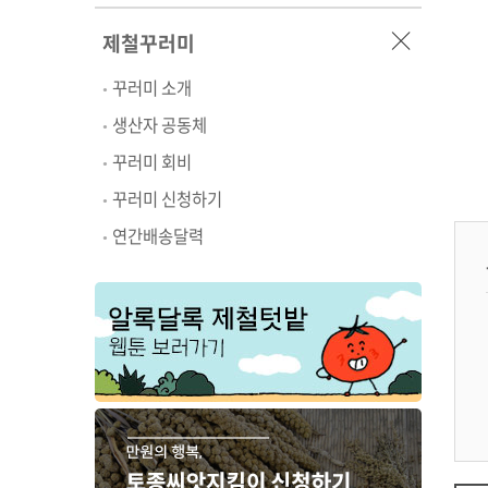
제철꾸러미
꾸러미 소개
생산자 공동체
꾸러미 회비
꾸러미 신청하기
연간배송달력