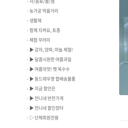
차/음료/꿀/잼
농가공 먹을거리
생활재
함께 지켜요, 토종
체험 꾸러미
▶ 감자, 양파, 마늘 제철!
▶ 달콤시원한 여름과일
▶ 여름의맛! 햇 옥수수
▶ 동드레우영 합배송물품
▶ 지금 함안은
▶ 언니네 반찬가게
▶ 언니네 할인장터
▷ 단체회원전용