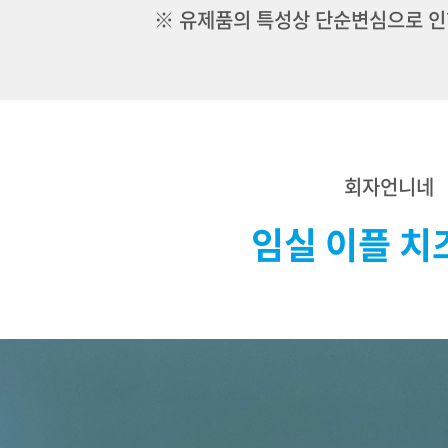
※ 유제품의 특성상 단순변심으로 인
회자언니네
임실 이플 치