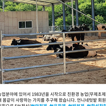
농업분야에 있어서 1983년을 시작으로 친환경 농업(무제초제
내 몸같이 사랑하는 가치를 추구해 왔습니다. 언니네텃밭 회
원칙으로 5無정신(
無안정제, 無유화제, 無방부제, 無합성착