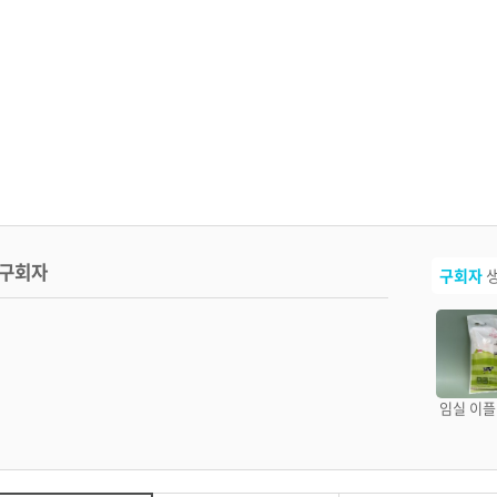
구회자
구회자
생
임실 이플