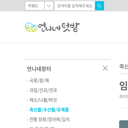
축산
언니네장터
곡류/콩/깨
임
과일/건과/견과
회자언
채소/나물/버섯
축산물/수산물/유제품
전통 장류/장아찌/김치