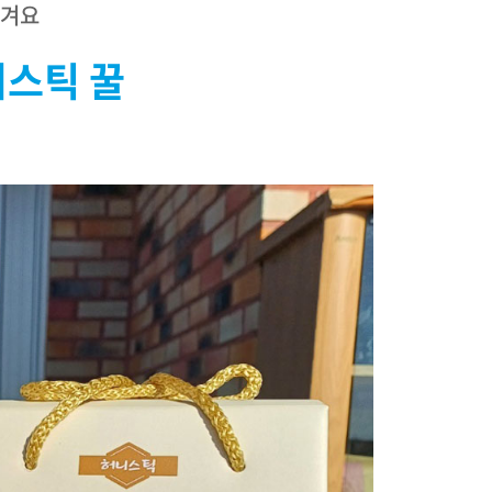
챙겨요
스틱 꿀