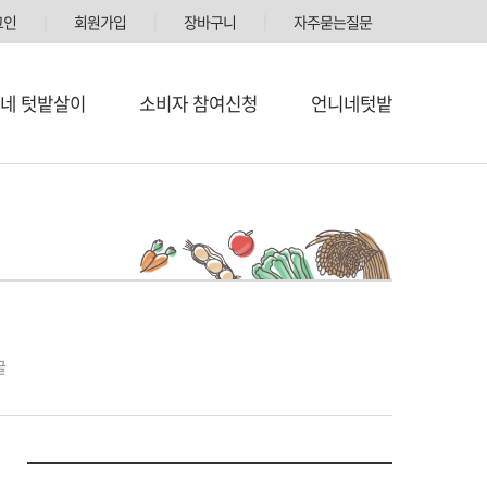
그인
│
회원가입
│
장바구니
│
자주묻는질문
네 텃밭살이
소비자 참여신청
언니네텃밭
꿀