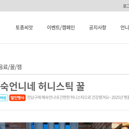
로
토종씨앗
이벤트/캠페인
공지사항
언니
음료/꿀/잼
숙언니네 허니스틱 꿀
전남구례 혜숙언니네 간편한 허니스틱으로 건강챙겨요~ 2025년 햇