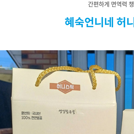
간편하게 면역력 
혜숙언니네 허니