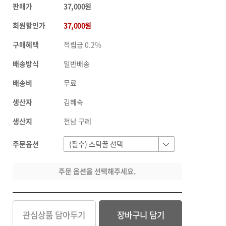
판매가
37,000원
회원할인가
37,000원
구매혜택
적립금
0.2%
배송방식
일반배송
배송비
무료
생산자
김혜숙
생산지
전남 구례
주문옵션
주문 옵션을 선택해주세요.
관심상품 담아두기
장바구니 담기