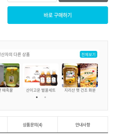
바로 구매하기
산자의 다른 상품
전체보기
 때죽꿀
산이고운 벌꿀세트
지리산 햇 건조 화분
지리산 양봉꿀 튜브
상품문의(4)
안내사항