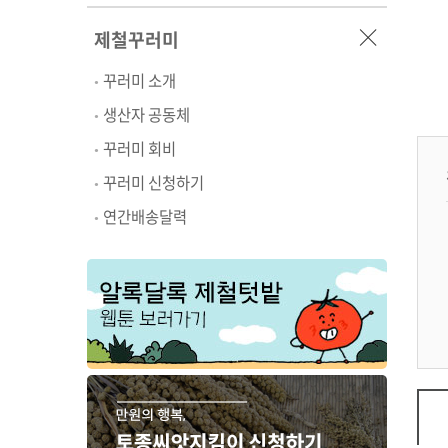
제철꾸러미
꾸러미 소개
생산자 공동체
꾸러미 회비
꾸러미 신청하기
연간배송달력