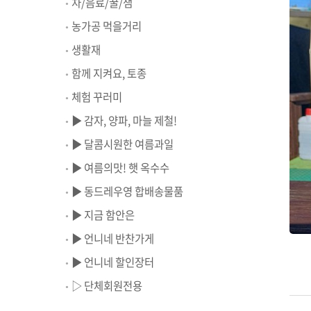
차/음료/꿀/잼
농가공 먹을거리
생활재
함께 지켜요, 토종
체험 꾸러미
▶ 감자, 양파, 마늘 제철!
▶ 달콤시원한 여름과일
▶ 여름의맛! 햇 옥수수
▶ 동드레우영 합배송물품
▶ 지금 함안은
▶ 언니네 반찬가게
▶ 언니네 할인장터
▷ 단체회원전용