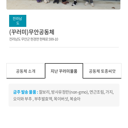
전라남
도
(꾸러미)무안공동체
전라남도 무안군 현경면 현해로 599-10
공동체 소개
지난 꾸러미물품
공동체 토종씨앗
금주 발송 물품 :
찰보리, 방사유정란(non-gmo), 연근조림, 가지,
오이와 부추 , 부추발효액, 목이버섯, 복숭아