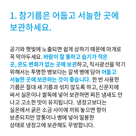
1. 참기름은 어둡고 서늘한 곳에
보관하세요.
공기와 햇빛에 노출되면 쉽게 상하기 때문에
마개로
꼭 막아두세요
.
바람이 잘 통하고 습기가 적은
곳
,
온도 변화가 없는 곳에 보관
하고
,
직사광선을 막기
위해서는 투명한 병보다는
갈색 병에 담아
어둡고
서늘한 곳에 보관하는 것이 좋습니다
.
한 번 사용한
기름은 절대 새 기름과 섞지 않도록 하고
,
신문지에
싸서 실온이나 쌀독에 넣어 보관하면
찌든 냄새도 안
나고 고소한 맛이 유지됩니다
.
냉장고보다는
실온에서 굵은 소금 사이에 끼워 놓으면
향이
보존되지만
깡통이나 병에 넣어 밀봉한
상태로
냉장고에 보관해도 무방합니다
.