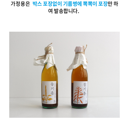
가정용은
박스
포장없이 기름병에 뽁뽁이 포장
만 하
여 발송합니다.