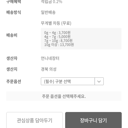
구매혜택
적립금
0.2%
배송방식
일반배송
무게별 차등 (무료)
0g ~ 4g : 3,700원
배송비
4g ~ 7g : 5,000원
7g ~ 10g : 8,700원
10g 이상 : 13,700원
생산자
언니네장터
생산지
경북 의성
주문옵션
주문 옵션을 선택해주세요.
관심상품 담아두기
장바구니 담기