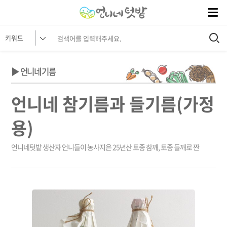
▶ 언니네 기름
언니네 참기름과 들기름(가정
용)
언니네텃밭 생산자 언니들이 농사지은 25년산 토종 참깨, 토종 들깨로 짠