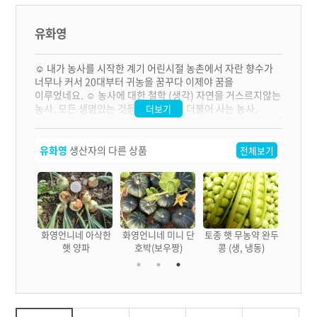
유화영
☺ 내가 농사를 시작한 계기 어린시절 농촌에서 자란 향수가
너무나 커서 20대부터 귀농을 꿈꾸다 이제야 꿈을
이루었네요. ☺ 농사에 대한 철학 (생각) 자연을 거스르지않는
농사, 모든 생명있는 것들이 존중받고 더불어 사는 농사,
더보기
생명지킴이 농민이 자부심을 가질 수 있는 사회를 꿈꾸며 그런
사회를 만들기 위해 노력합니다.
유화영
생산자의 다른 상품
전체보기
 맛있는
화영언니네 아삭한
화영언니네 미니 단
토종 햇 무농약 완두
트즙
햇 양파
호박(보우짱)
콩 (생, 냉동)