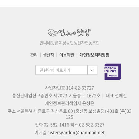
언니네텃밭 여성농민생산자협동조합
관리
│
생산자
│
이용약관
│
개인정보처리방침
사업자번호 114-82-63727
통신판매업신고증번호 제2023-서울종로-1672호
대표 선애진
개인정보관리책임자 윤성은
주소 서울특별시 종로구 김상옥로 60 (충신동 보성빌딩) 401호 (우)03
125
전화 02-582-1416
팩스 02-582-3327
이메일
sistersgarden@hanmail.net