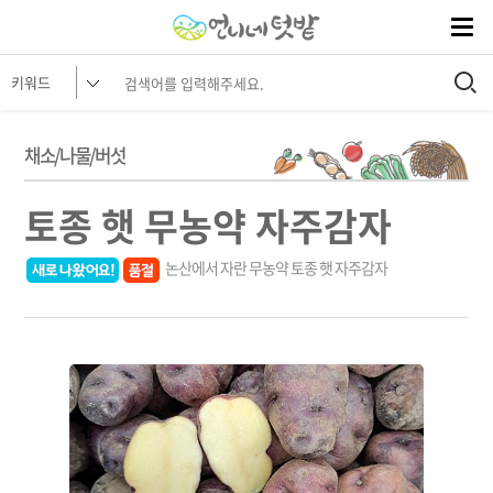
채소/나물/버섯
토종 햇 무농약 자주감자
논산에서 자란 무농약 토종 햇 자주감자