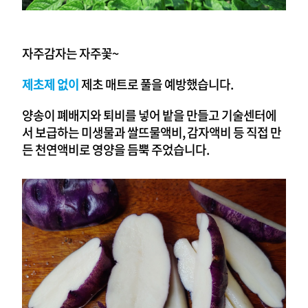
자주감자는 자주꽃~
제초제 없이
제초 매트로 풀을 예방했습니다.
양송이 폐배지와 퇴비를 넣어 밭을 만들고 기술센터에
서 보급하는 미생물과 쌀뜨물액비, 감자액비 등 직접 만
든 천연액비로 영양을 듬뿍 주었습니다.