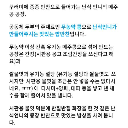
꾸러미에 종종 반찬으로 들어가는 난식 언니의 메주
콩 콩장.
공동체 두부의 주재료인
무농약 콩
으로
난식언니가
만들어주시는 맛있는 밥반찬
입니다.
무농약 이상 간혹 유기농 메주콩으로 섞어 만드는
콩장은 간장(시판용 몽고 조림간장을 쓰신다고 해
요)과
쌀물엿과 유기농 설탕 (유기농 설탕과 쌀물엿도 쓰
시지만 시판용 물엿을 조금은 안 넣을 수는 없다시
네요. ㅠㅠ) 에 다시마+양파, 대파 등을 넣고 낸 채
수를 함께 졸여서 맛을 냅니다.
시판용 물엿 덕분에 반질반질 화장을 한 것 같은 난
식언니의 콩장 반찬으로 맛있는 밥상을 차려 봅니
다.