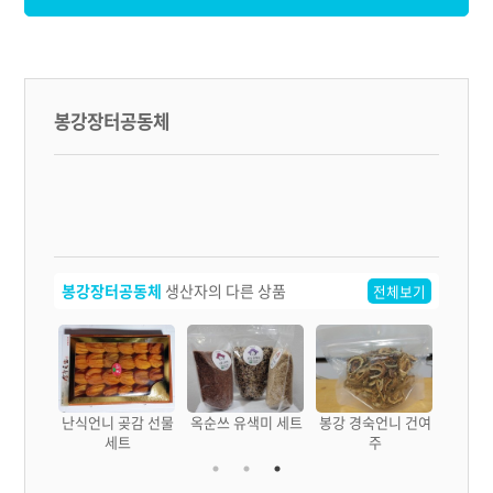
봉강장터공동체
봉강장터공동체
생산자의 다른 상품
전체보기
언니 수제
난식언니 곶감 선물
옥순쓰 유색미 세트
봉강 경숙언니 건여
비누
세트
주