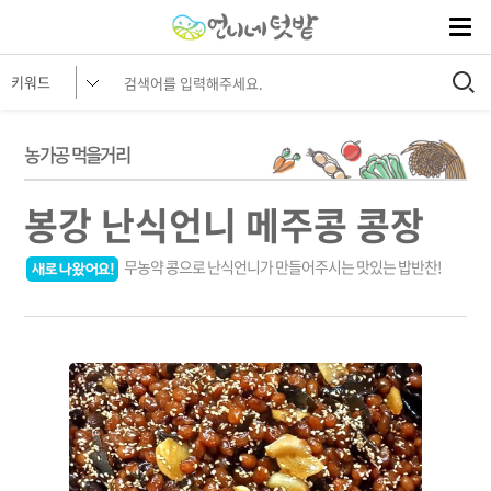
농가공 먹을거리
봉강 난식언니 메주콩 콩장
무농약 콩으로 난식언니가 만들어주시는 맛있는 밥반찬!