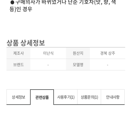
구매의사가 바뀌었거나 단순 기호차(맛, 향, 색
●
등)인 경우
상품 상세정보
제조사
이난식
원산지
경북 상주
브랜드
-
모델명
-
상세정보
사용후기(1)
상품문의(1)
안내사항
관련상품