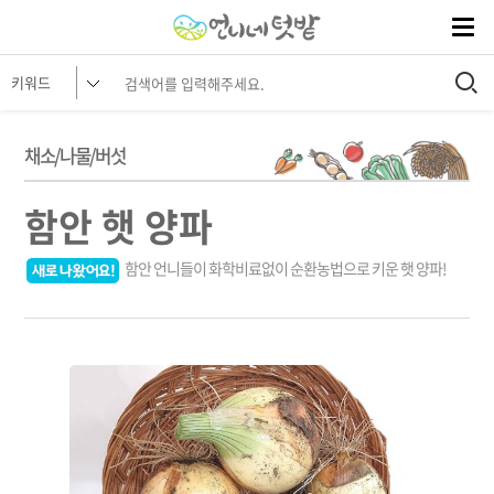
채소/나물/버섯
함안 햇 양파
함안 언니들이 화학비료없이 순환농법으로 키운 햇 양파!