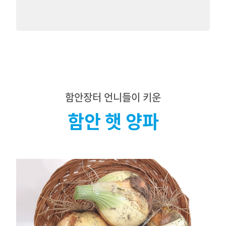
함안장터 언니들이 키운
함안 햇 양파