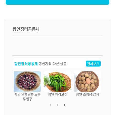
함안장터공동체
함안장터공동체
생산자의 다른 상품
전체보기
마순김치
함안 알콩달콩 토종
함안 꽈리고추
함안 조림용 감자
두벌콩